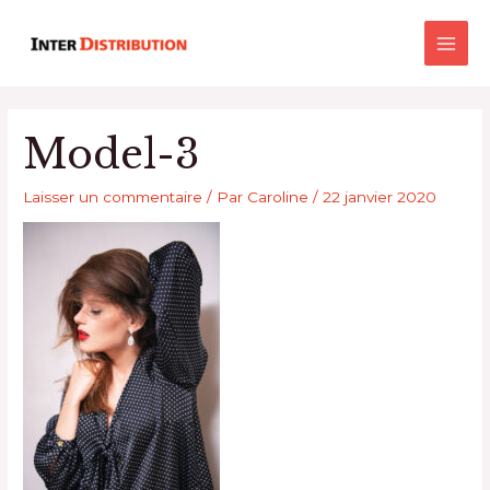
Aller
Main
au
Men
contenu
Model-3
Laisser un commentaire
/ Par
Caroline
/
22 janvier 2020