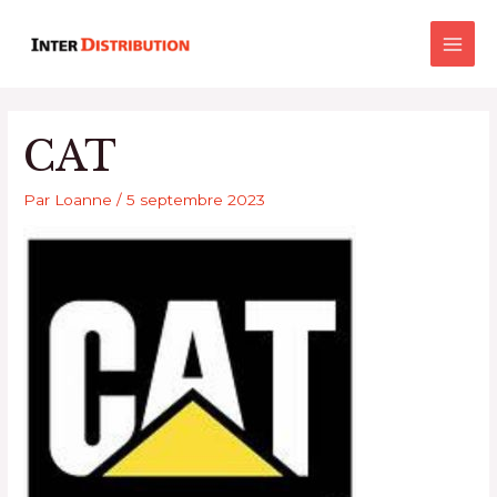
Aller
Main
au
Men
contenu
CAT
Par
Loanne
/
5 septembre 2023