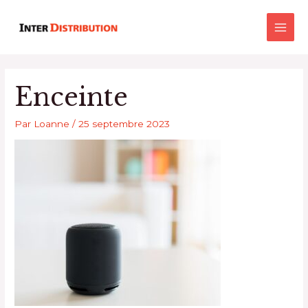
Aller
Main
au
Men
contenu
Enceinte
Par
Loanne
/
25 septembre 2023