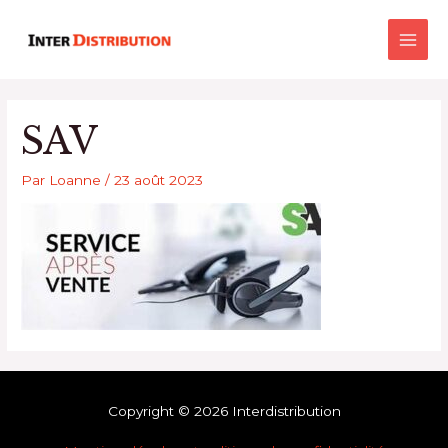
Aller
Main
au
Men
contenu
SAV
Par
Loanne
/
23 août 2023
Copyright © 2026 Interdistribution