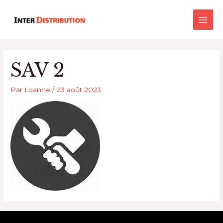
Aller
Main
au
Men
contenu
SAV 2
Par
Loanne
/
23 août 2023