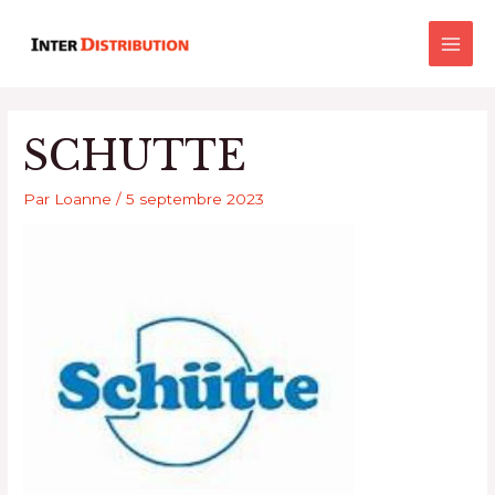
Aller
Main
au
Men
contenu
SCHUTTE
Par
Loanne
/
5 septembre 2023