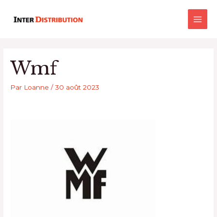
Aller
Main
au
Men
contenu
Wmf
Par
Loanne
/
30 août 2023