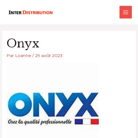
Aller
Main
au
Men
contenu
Onyx
Par
Loanne
/
29 août 2023