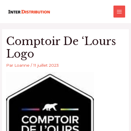
Aller
Main
au
Men
contenu
Comptoir De ‘lours
Logo
Par
Loanne
/
11 juillet 2023