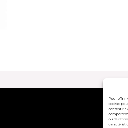
Pour offrir 
Mentions lég
cookies pour
consentir à 
comportement
ou de retire
caractéristi