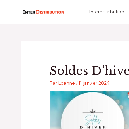
Aller
au
Interdistribution
contenu
Soldes D’hiv
Par
Loanne
/
11 janvier 2024