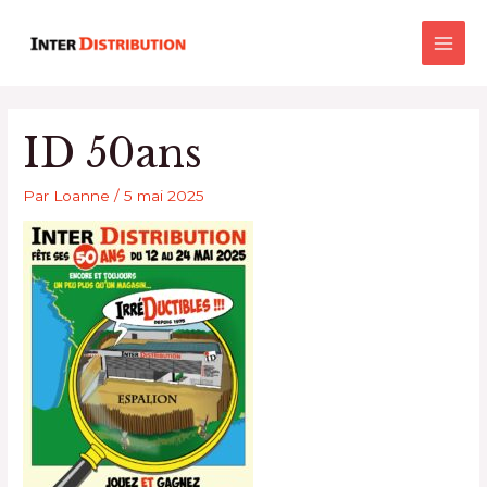
Aller
Main
au
Men
contenu
ID 50ans
Par
Loanne
/
5 mai 2025